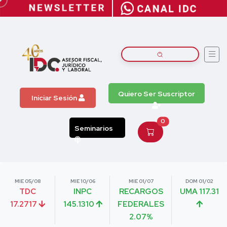
Quiero Ser Suscriptor
Iniciar Sesión
0
Seminarios
MIE 05/08
MIE 10/06
MIE 01/07
DOM 01/02
TDC
INPC
RECARGOS
UMA 117.31
17.2717
145.1310
FEDERALES
2.07%