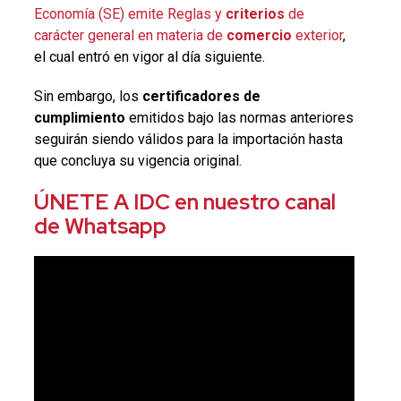
Economía (SE) emite Reglas y
criterios
de
carácter general en materia de
comercio
exterior
,
el cual entró en vigor al día siguiente.
Sin embargo, los
certificadores de
cumplimiento
emitidos bajo las normas anteriores
seguirán siendo válidos para la importación hasta
que concluya su vigencia original.
ÚNETE A IDC en nuestro canal
de Whatsapp