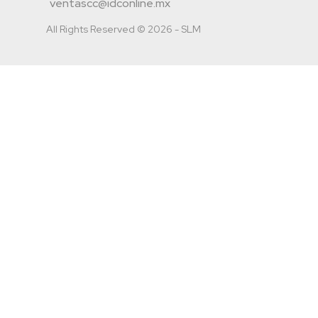
ventascc@idconline.mx
All Rights Reserved © 2026 - SLM