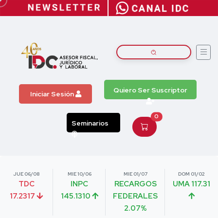
Quiero Ser Suscriptor
Iniciar Sesión
0
Seminarios
JUE 06/08
MIE 10/06
MIE 01/07
DOM 01/02
TDC
INPC
RECARGOS
UMA 117.31
17.2317
145.1310
FEDERALES
2.07%