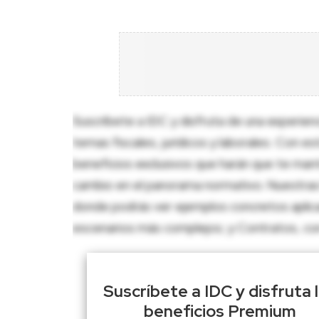
Suscríbete a IDC y disfruta de una experien
temas fiscales, jurídicos y laborales. Con e
beneficios exclusivos que harán que te man
cambio en el panorama normativo. Nuestras 
donde podrás ver ejemplos concretos aplica
escenarios más complejos; y Contratos, con p
Suscríbete a IDC y disfruta 
beneficios Premium