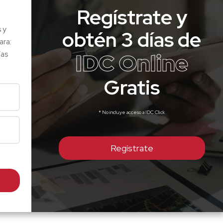
Regístrate y
s y
obtén 3 días de
ara:
IDC Online
ías
Gratis
* No incluye acceso a IDC Click
Regístrate