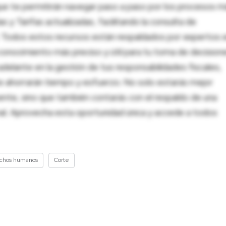
ue te permitirán navegar paso a paso por los procesos m
 y Tarifas actualizadas, facilitando la consulta de
al. Todos estos recursos están respaldados por expertos 
onocimiento más preciso y útil para tu toma de decision
adelante en la gestión de tus responsabilidades fiscales,
 te ahorrarán tiempo y esfuerzo. No solo estarás mejor
ente, sino que también contarás con el respaldo de una
nal. Aprovecha esta oportunidad única y accede a todos
chos humanos
Corte