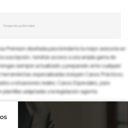
cia Premium diseñada para brindarte la mejor asesoría en
sta suscripción, tendrás acceso a una amplia gama de
tengas siempre actualizado y preparado ante cualquier
herramientas especializadas incluyen Casos Prácticos,
dos a situaciones reales; Casos Especiales, para
lantillas adaptadas a la legislación vigente.
los