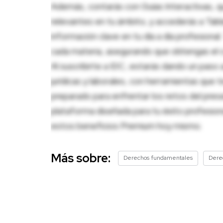
Además, contarás con Guías Interactivas, q
relevantes en tu ámbito, y accederás a Tablas
información clave en tu día a día profesion
cada materia, asegurando que obtengas el c
Al suscribirte a IDC, estarás dando un paso 
jurídicas y laborales, con herramientas que
preparado para enfrentar los retos del pres
plataforma diseñada para tu éxito profesio
estos beneficios Premium hoy mismo.
Más sobre:
Derechos fundamentales
Dere