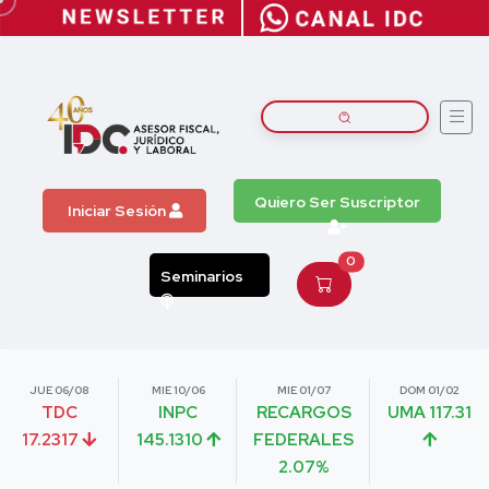
Quiero Ser Suscriptor
Iniciar Sesión
0
Seminarios
JUE 06/08
MIE 10/06
MIE 01/07
DOM 01/02
TDC
INPC
RECARGOS
UMA 117.31
17.2317
145.1310
FEDERALES
2.07%