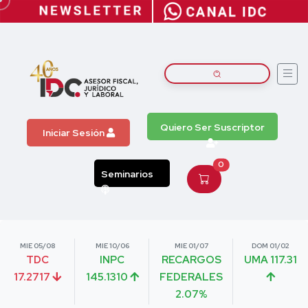
Quiero Ser Suscriptor
Iniciar Sesión
0
Seminarios
MIE 05/08
MIE 10/06
MIE 01/07
DOM 01/02
TDC
INPC
RECARGOS
UMA 117.31
17.2717
145.1310
FEDERALES
2.07%