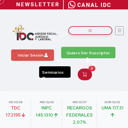
Quiero Ser Suscriptor
Iniciar Sesión
0
Seminarios
VIE 07/08
MIE 10/06
MIE 01/07
DOM 01/02
TDC
INPC
RECARGOS
UMA 117.31
17.2195
145.1310
FEDERALES
2.07%