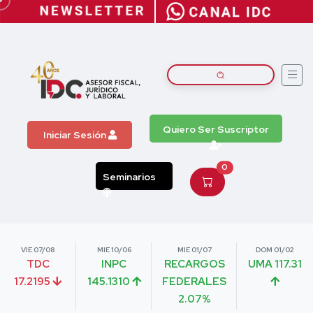
Quiero Ser Suscriptor
Iniciar Sesión
0
Seminarios
VIE 07/08
MIE 10/06
MIE 01/07
DOM 01/02
TDC
INPC
RECARGOS
UMA 117.31
17.2195
145.1310
FEDERALES
2.07%