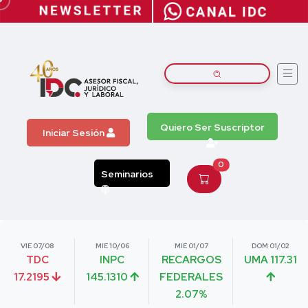
Quiero Ser Suscriptor
Iniciar Sesión
0
Seminarios
VIE 07/08
MIE 10/06
MIE 01/07
DOM 01/02
TDC
INPC
RECARGOS
UMA 117.31
17.2195
145.1310
FEDERALES
2.07%