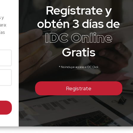
Regístrate y
s y
obtén 3 días de
ara:
IDC Online
ías
Gratis
* No incluye acceso a IDC Click
Regístrate