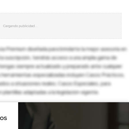
cia Premium diseñada para brindarte la mejor asesoría en
sta suscripción, tendrás acceso a una amplia gama de
tengas siempre actualizado y preparado ante cualquier
herramientas especializadas incluyen Casos Prácticos,
dos a situaciones reales; Casos Especiales, para
lantillas adaptadas a la legislación vigente.
los