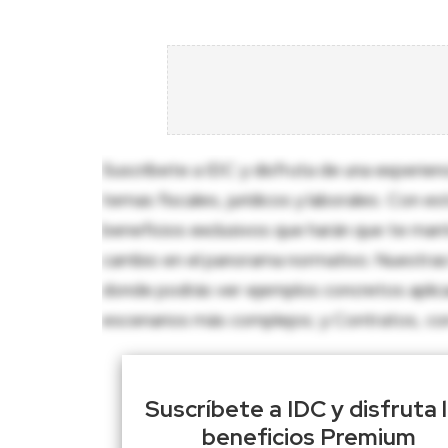
Suscríbete a IDC y disfruta de una experien
temas fiscales, jurídicos y laborales. Con e
beneficios exclusivos que harán que te man
cambio en el panorama normativo. Nuestras 
donde podrás ver ejemplos concretos aplica
escenarios más complejos; y Contratos, con p
Suscríbete a IDC y disfruta 
beneficios Premium