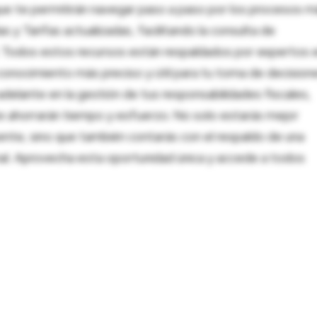
ue te permitirán navegar paso a paso por los procesos m
 y Tarifas actualizadas, facilitando la consulta de
al. Todos estos recursos están respaldados por expertos 
onocimiento más preciso y útil para tu toma de decision
adelante en la gestión de tus responsabilidades fiscales,
 te ahorrarán tiempo y esfuerzo. No solo estarás mejor
ente, sino que también contarás con el respaldo de una
nal. Aprovecha esta oportunidad única y accede a todos