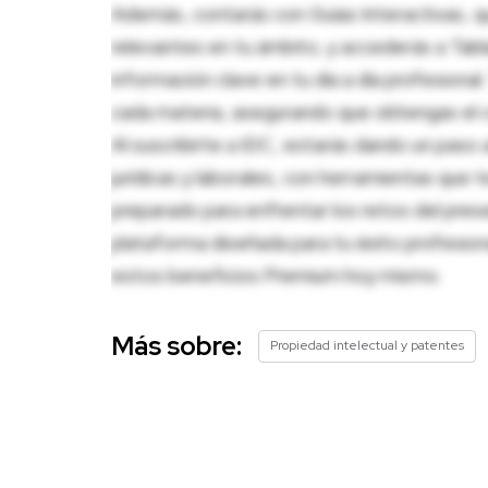
Además, contarás con Guías Interactivas, q
relevantes en tu ámbito, y accederás a Tablas
información clave en tu día a día profesion
cada materia, asegurando que obtengas el c
Al suscribirte a IDC, estarás dando un paso 
jurídicas y laborales, con herramientas que
preparado para enfrentar los retos del pres
plataforma diseñada para tu éxito profesio
estos beneficios Premium hoy mismo.
Más sobre:
Propiedad intelectual y patentes