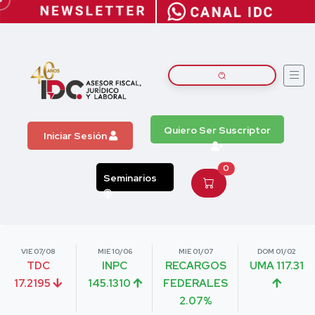
Quiero Ser Suscriptor
Iniciar Sesión
0
Seminarios
VIE 07/08
MIE 10/06
MIE 01/07
DOM 01/02
TDC
INPC
RECARGOS
UMA 117.31
17.2195
145.1310
FEDERALES
2.07%