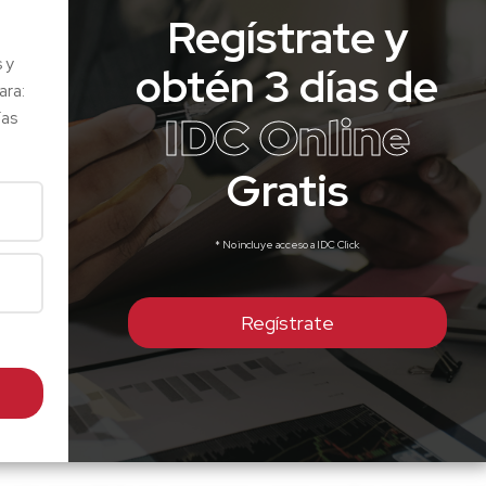
Regístrate y
s y
obtén 3 días de
ara:
IDC Online
ías
Gratis
* No incluye acceso a IDC Click
Regístrate