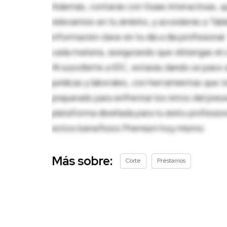
Además, contarás con Guías Interactivas, q
relevantes en tu ámbito, y accederás a Tablas
información clave en tu día a día profesion
cada materia, asegurando que obtengas el c
Al suscribirte a IDC, estarás dando un paso 
jurídicas y laborales, con herramientas que
preparado para enfrentar los retos del pres
plataforma diseñada para tu éxito profesio
estos beneficios Premium hoy mismo.
Más sobre:
Corte
Préstamos