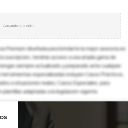
cia Premium diseñada para brindarte la mejor asesoría en
sta suscripción, tendrás acceso a una amplia gama de
tengas siempre actualizado y preparado ante cualquier
herramientas especializadas incluyen Casos Prácticos,
dos a situaciones reales; Casos Especiales, para
lantillas adaptadas a la legislación vigente.
los