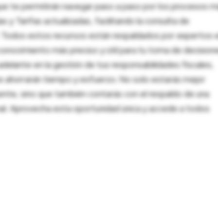
ue te permitirán navegar paso a paso por los procesos m
 y Tarifas actualizadas, facilitando la consulta de
al. Todos estos recursos están respaldados por expertos 
onocimiento más preciso y útil para tu toma de decision
adelante en la gestión de tus responsabilidades fiscales,
 te ahorrarán tiempo y esfuerzo. No solo estarás mejor
ente, sino que también contarás con el respaldo de una
nal. Aprovecha esta oportunidad única y accede a todos