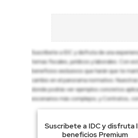
Suscríbete a IDC y disfruta de una experien
temas fiscales, jurídicos y laborales. Con e
beneficios exclusivos que harán que te man
cambio en el panorama normativo. Nuestras 
donde podrás ver ejemplos concretos aplica
escenarios más complejos; y Contratos, con p
Suscríbete a IDC y disfruta 
beneficios Premium