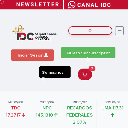
Quiero Ser Suscriptor
Iniciar Sesión
0
Seminarios
MIE 05/08
MIE 10/06
MIE 01/07
DOM 01/02
TDC
INPC
RECARGOS
UMA 117.31
17.2717
145.1310
FEDERALES
2.07%