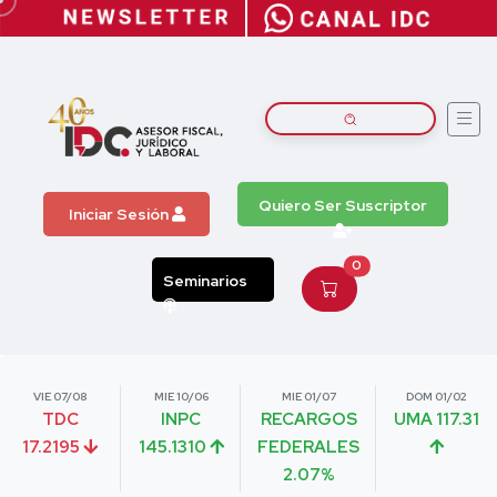
Quiero Ser Suscriptor
Iniciar Sesión
0
Seminarios
VIE 07/08
MIE 10/06
MIE 01/07
DOM 01/02
TDC
INPC
RECARGOS
UMA 117.31
17.2195
145.1310
FEDERALES
2.07%