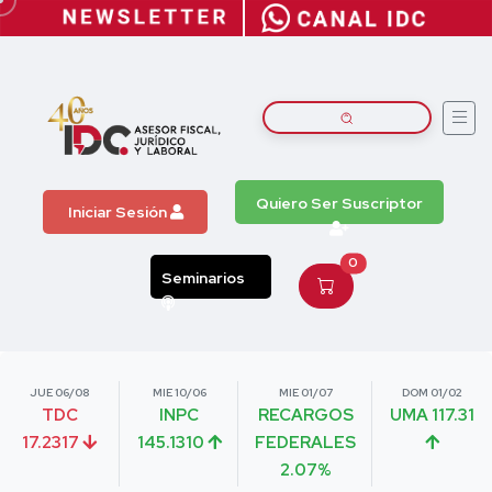
Quiero Ser Suscriptor
Iniciar Sesión
0
Seminarios
JUE 06/08
MIE 10/06
MIE 01/07
DOM 01/02
TDC
INPC
RECARGOS
UMA 117.31
17.2317
145.1310
FEDERALES
2.07%