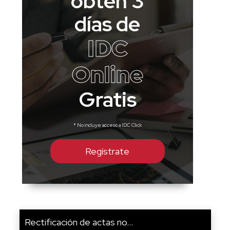
obtén 3
días de
IDC
Online
Gratis
* No incluye acceso a IDC Click
Regístrate
Rectificación de actas no...