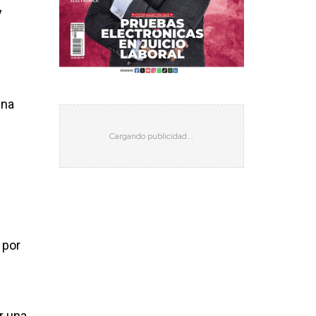
y
una
 por
r una