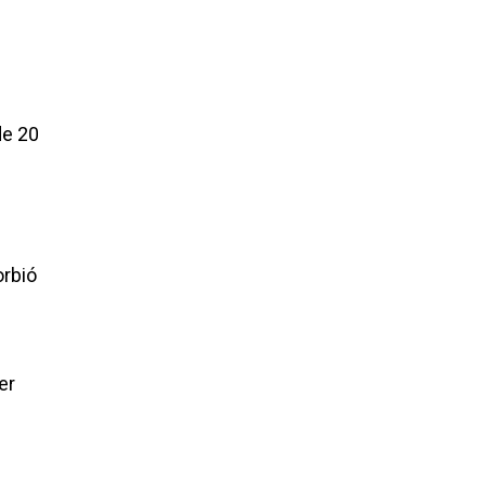
de 20
orbió
er