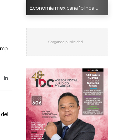
Economía mexicana "blinda...
rump
 del