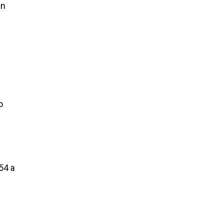
un
o
54 a