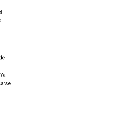
l
s
 de
 Ya
sarse