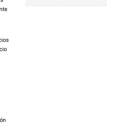
nte
cios
cio
ión