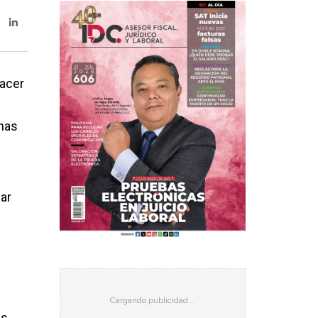
hacer
nas
ar
as