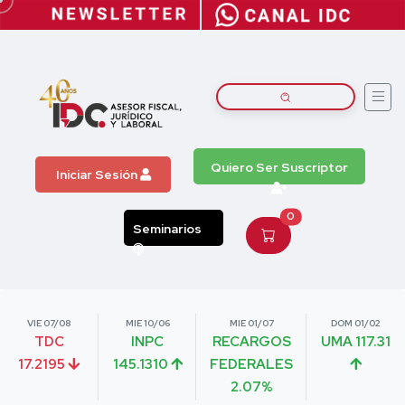
Quiero Ser Suscriptor
Iniciar Sesión
0
Seminarios
VIE 07/08
MIE 10/06
MIE 01/07
DOM 01/02
TDC
INPC
RECARGOS
UMA 117.31
17.2195
145.1310
FEDERALES
2.07%