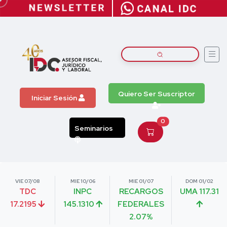
Quiero Ser Suscriptor
Iniciar Sesión
0
Seminarios
VIE 07/08
MIE 10/06
MIE 01/07
DOM 01/02
TDC
INPC
RECARGOS
UMA 117.31
17.2195
145.1310
FEDERALES
2.07%