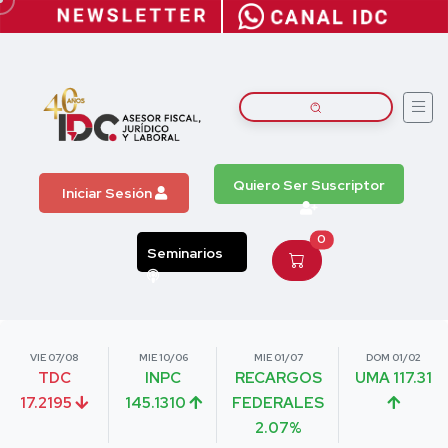
Quiero Ser Suscriptor
Iniciar Sesión
0
Seminarios
VIE 07/08
MIE 10/06
MIE 01/07
DOM 01/02
TDC
INPC
RECARGOS
UMA 117.31
17.2195
145.1310
FEDERALES
2.07%