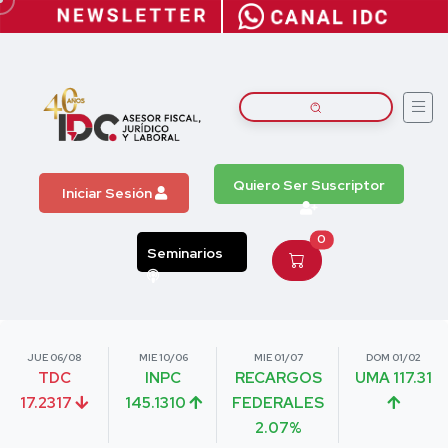
Quiero Ser Suscriptor
Iniciar Sesión
0
Seminarios
JUE 06/08
MIE 10/06
MIE 01/07
DOM 01/02
TDC
INPC
RECARGOS
UMA 117.31
17.2317
145.1310
FEDERALES
2.07%