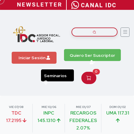
Quiero Ser Suscriptor
Iniciar Sesión
0
Seminarios
VIE 07/08
MIE 10/06
MIE 01/07
DOM 01/02
TDC
INPC
RECARGOS
UMA 117.31
17.2195
145.1310
FEDERALES
2.07%