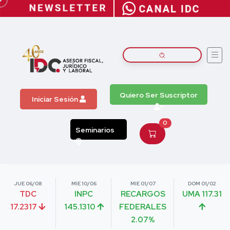
Quiero Ser Suscriptor
Iniciar Sesión
0
Seminarios
JUE 06/08
MIE 10/06
MIE 01/07
DOM 01/02
TDC
INPC
RECARGOS
UMA 117.31
17.2317
145.1310
FEDERALES
2.07%