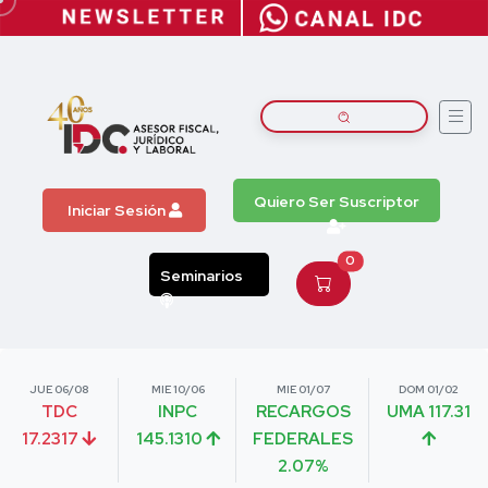
Quiero Ser Suscriptor
Iniciar Sesión
0
Seminarios
JUE 06/08
MIE 10/06
MIE 01/07
DOM 01/02
TDC
INPC
RECARGOS
UMA 117.31
17.2317
145.1310
FEDERALES
2.07%