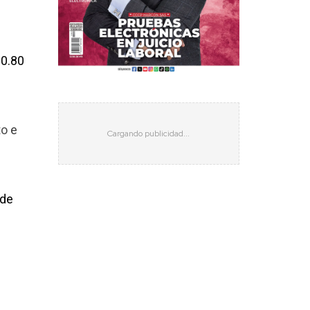
20.80
to e
 de