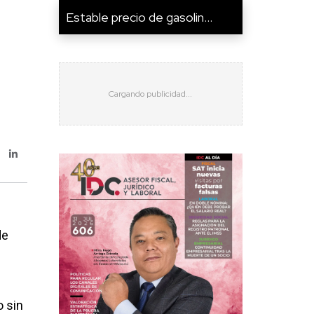
Estable precio de gasolin...
de
 sin