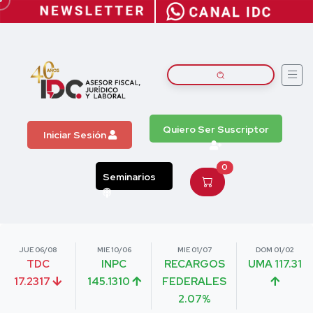
Quiero Ser Suscriptor
Iniciar Sesión
0
Seminarios
JUE 06/08
MIE 10/06
MIE 01/07
DOM 01/02
TDC
INPC
RECARGOS
UMA 117.31
17.2317
145.1310
FEDERALES
2.07%