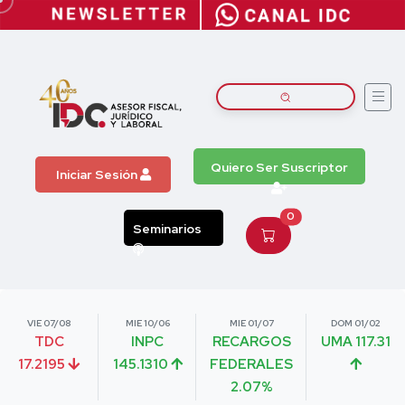
Quiero Ser Suscriptor
Iniciar Sesión
0
Seminarios
VIE 07/08
MIE 10/06
MIE 01/07
DOM 01/02
TDC
INPC
RECARGOS
UMA 117.31
17.2195
145.1310
FEDERALES
2.07%