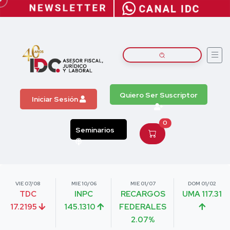
Quiero Ser Suscriptor
Iniciar Sesión
0
Seminarios
VIE 07/08
MIE 10/06
MIE 01/07
DOM 01/02
TDC
INPC
RECARGOS
UMA 117.31
17.2195
145.1310
FEDERALES
2.07%