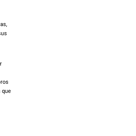
as,
sus
r
bros
s que