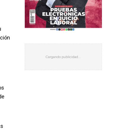
u
nción
os
de
as