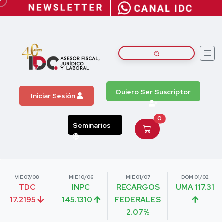
Quiero Ser Suscriptor
Iniciar Sesión
0
Seminarios
VIE 07/08
MIE 10/06
MIE 01/07
DOM 01/02
TDC
INPC
RECARGOS
UMA 117.31
17.2195
145.1310
FEDERALES
2.07%