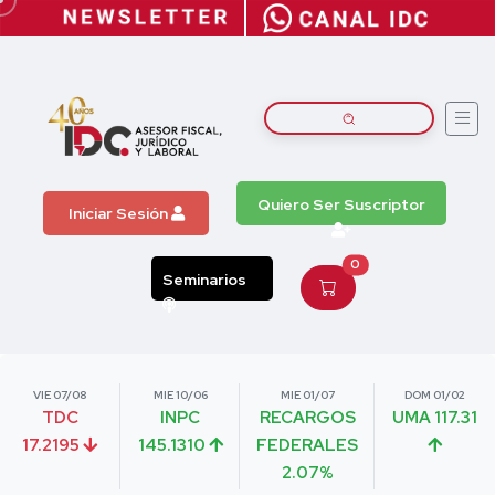
Quiero Ser Suscriptor
Iniciar Sesión
0
Seminarios
VIE 07/08
MIE 10/06
MIE 01/07
DOM 01/02
TDC
INPC
RECARGOS
UMA 117.31
17.2195
145.1310
FEDERALES
2.07%