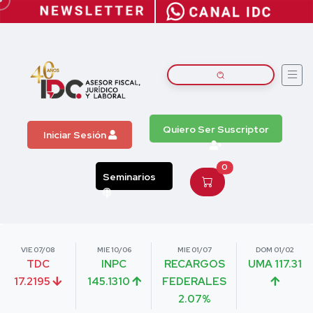
Quiero Ser Suscriptor
Iniciar Sesión
0
Seminarios
VIE 07/08
MIE 10/06
MIE 01/07
DOM 01/02
TDC
INPC
RECARGOS
UMA 117.31
17.2195
145.1310
FEDERALES
2.07%