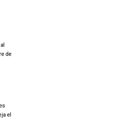
al
re de
 es
ja el