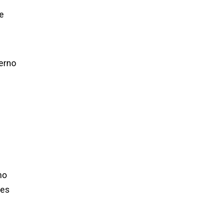
e
ierno
no
mes