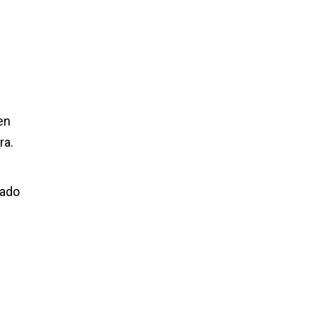
en
ra.
jado