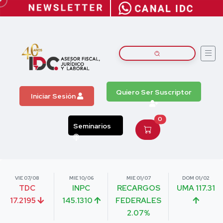
Quiero Ser Suscriptor
Iniciar Sesión
0
Seminarios
VIE 07/08
MIE 10/06
MIE 01/07
DOM 01/02
TDC
INPC
RECARGOS
UMA 117.31
17.2195
145.1310
FEDERALES
2.07%