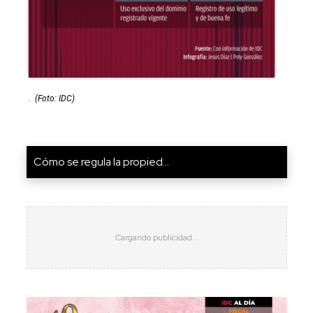
.
(Foto: IDC)
Cómo se regula la propied...