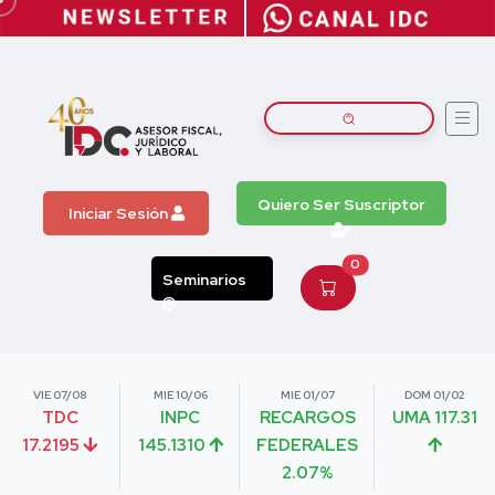
Quiero Ser Suscriptor
Iniciar Sesión
0
Seminarios
VIE 07/08
MIE 10/06
MIE 01/07
DOM 01/02
TDC
INPC
RECARGOS
UMA 117.31
17.2195
145.1310
FEDERALES
2.07%