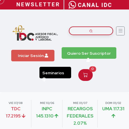
Quiero Ser Suscriptor
Iniciar Sesión
0
Seminarios
VIE 07/08
MIE 10/06
MIE 01/07
DOM 01/02
TDC
INPC
RECARGOS
UMA 117.31
17.2195
145.1310
FEDERALES
2.07%