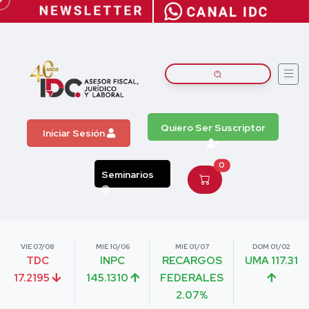
Quiero Ser Suscriptor
Iniciar Sesión
0
Seminarios
VIE 07/08
MIE 10/06
MIE 01/07
DOM 01/02
TDC
INPC
RECARGOS
UMA 117.31
17.2195
145.1310
FEDERALES
2.07%