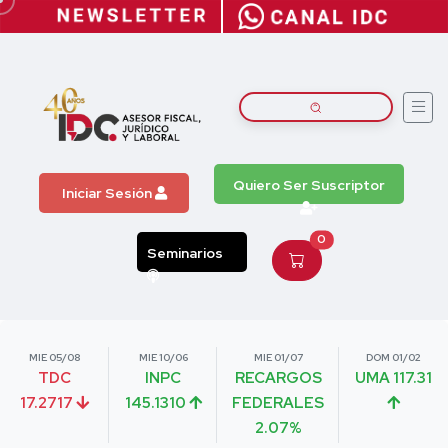
Quiero Ser Suscriptor
Iniciar Sesión
0
Seminarios
MIE 05/08
MIE 10/06
MIE 01/07
DOM 01/02
TDC
INPC
RECARGOS
UMA 117.31
17.2717
145.1310
FEDERALES
2.07%