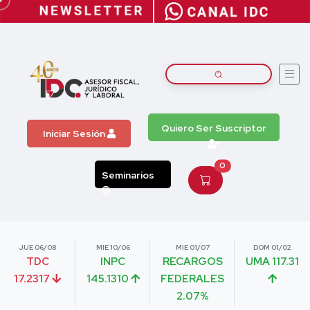
Quiero Ser Suscriptor
Iniciar Sesión
0
Seminarios
JUE 06/08
MIE 10/06
MIE 01/07
DOM 01/02
TDC
INPC
RECARGOS
UMA 117.31
17.2317
145.1310
FEDERALES
2.07%