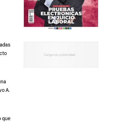
tadas
cto
una
vo A.
o que