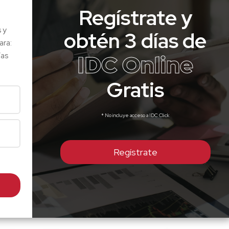
Regístrate y
s y
obtén 3 días de
ara:
IDC Online
ías
Gratis
* No incluye acceso a IDC Click
Regístrate