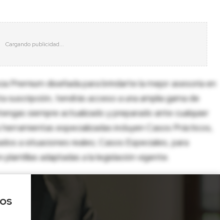
cia Premium diseñada para brindarte la mejor asesoría en
sta suscripción, tendrás acceso a una amplia gama de
tengas siempre actualizado y preparado ante cualquier
herramientas especializadas incluyen Casos Prácticos,
dos a situaciones reales; Casos Especiales, para
lantillas adaptadas a la legislación vigente.
los