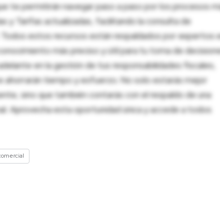
ue te permitirán navegar paso a paso por los procesos m
 y Tarifas actualizadas, facilitando la consulta de
al. Todos estos recursos están respaldados por expertos 
onocimiento más preciso y útil para tu toma de decision
adelante en la gestión de tus responsabilidades fiscales,
 te ahorrarán tiempo y esfuerzo. No solo estarás mejor
ente, sino que también contarás con el respaldo de una
nal. Aprovecha esta oportunidad única y accede a todos
comercial