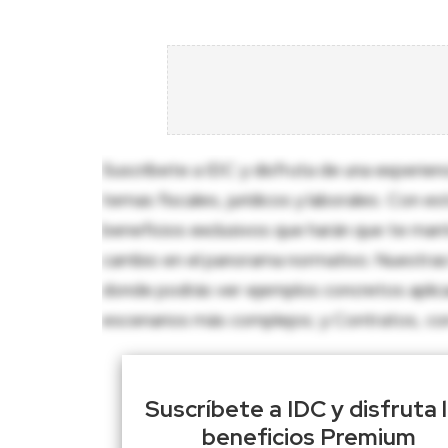
Suscríbete a IDC y disfruta de una experien
temas fiscales, jurídicos y laborales. Con e
beneficios exclusivos que harán que te man
cambio en el panorama normativo. Nuestras 
donde podrás ver ejemplos concretos aplica
escenarios más complejos; y Contratos, con p
Suscríbete a IDC y disfruta 
beneficios Premium