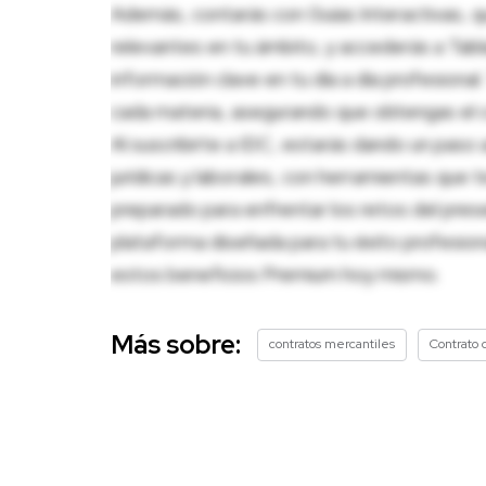
Además, contarás con Guías Interactivas, q
relevantes en tu ámbito, y accederás a Tablas
información clave en tu día a día profesion
cada materia, asegurando que obtengas el c
Al suscribirte a IDC, estarás dando un paso 
jurídicas y laborales, con herramientas que
preparado para enfrentar los retos del pres
plataforma diseñada para tu éxito profesio
estos beneficios Premium hoy mismo.
Más sobre:
contratos mercantiles
Contrato 