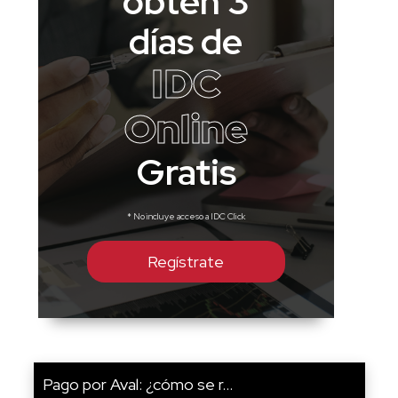
obtén 3
días de
IDC
Online
Gratis
* No incluye acceso a IDC Click
Regístrate
Pago por Aval: ¿cómo se r...