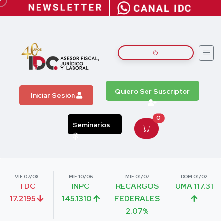
Quiero Ser Suscriptor
Iniciar Sesión
0
Seminarios
VIE 07/08
MIE 10/06
MIE 01/07
DOM 01/02
TDC
INPC
RECARGOS
UMA 117.31
17.2195
145.1310
FEDERALES
2.07%