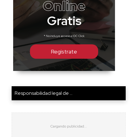
Online
Gratis
* No incluye acceso a IDC Click
Regístrate
Responsabilidad legal de ...