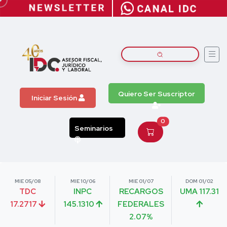
Quiero Ser Suscriptor
Iniciar Sesión
0
Seminarios
MIE 05/08
MIE 10/06
MIE 01/07
DOM 01/02
TDC
INPC
RECARGOS
UMA 117.31
17.2717
145.1310
FEDERALES
2.07%