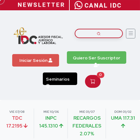
Quiero Ser Suscriptor
Iniciar Sesión
0
Seminarios
VIE 07/08
MIE 10/06
MIE 01/07
DOM 01/02
TDC
INPC
RECARGOS
UMA 117.31
17.2195
145.1310
FEDERALES
2.07%