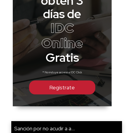
obtén 3
días de
IDC
Online
Gratis
* No incluye acceso a IDC Click
Regístrate
Sanción por no acudir a a...