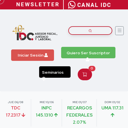
Quiero Ser Suscriptor
Iniciar Sesión
0
Seminarios
JUE 06/08
MIE 10/06
MIE 01/07
DOM 01/02
TDC
INPC
RECARGOS
UMA 117.31
17.2317
145.1310
FEDERALES
2.07%