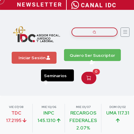
Quiero Ser Suscriptor
Iniciar Sesión
0
Seminarios
VIE 07/08
MIE 10/06
MIE 01/07
DOM 01/02
TDC
INPC
RECARGOS
UMA 117.31
17.2195
145.1310
FEDERALES
2.07%