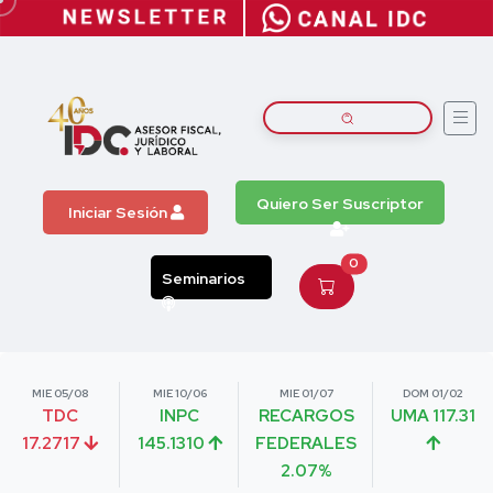
Quiero Ser Suscriptor
Iniciar Sesión
0
Seminarios
MIE 05/08
MIE 10/06
MIE 01/07
DOM 01/02
TDC
INPC
RECARGOS
UMA 117.31
17.2717
145.1310
FEDERALES
2.07%