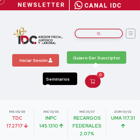
Quiero Ser Suscriptor
Iniciar Sesión
0
Seminarios
MIE 05/08
MIE 10/06
MIE 01/07
DOM 01/02
TDC
INPC
RECARGOS
UMA 117.31
17.2717
145.1310
FEDERALES
2.07%