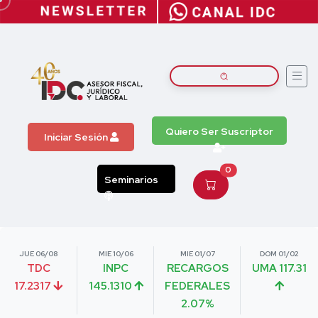
Quiero Ser Suscriptor
Iniciar Sesión
0
Seminarios
JUE 06/08
MIE 10/06
MIE 01/07
DOM 01/02
TDC
INPC
RECARGOS
UMA 117.31
17.2317
145.1310
FEDERALES
2.07%