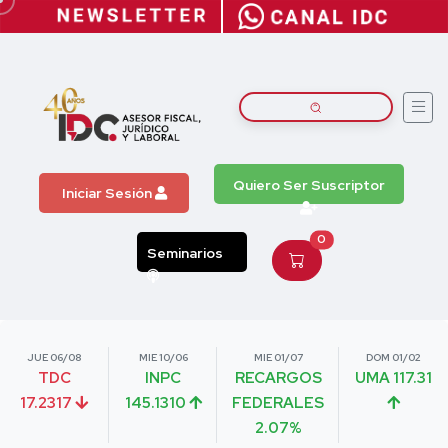
Quiero Ser Suscriptor
Iniciar Sesión
0
Seminarios
JUE 06/08
MIE 10/06
MIE 01/07
DOM 01/02
TDC
INPC
RECARGOS
UMA 117.31
17.2317
145.1310
FEDERALES
2.07%