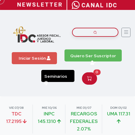
Quiero Ser Suscriptor
Iniciar Sesión
0
Seminarios
VIE 07/08
MIE 10/06
MIE 01/07
DOM 01/02
TDC
INPC
RECARGOS
UMA 117.31
17.2195
145.1310
FEDERALES
2.07%